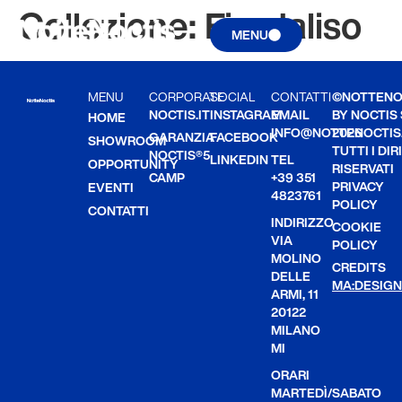
Collezione:
Fiordaliso
MENU
MENU
CORPORATE
SOCIAL
CONTATTI
©NOTTENO
NOCTIS.IT
INSTAGRAM
EMAIL
BY NOCTIS
HOME
INFO@NOTTENOCTIS.
2026
GARANZIA
FACEBOOK
SHOWROOM
TUTTI I DIR
NOCTIS®5
LINKEDIN
TEL
OPPORTUNITY
RISERVATI
CAMP
+39 351
PRIVACY
EVENTI
4823761
POLICY
CONTATTI
INDIRIZZO
COOKIE
VIA
POLICY
MOLINO
CREDITS
DELLE
MA:DESIGN
ARMI, 11
20122
MILANO
MI
ORARI
MARTEDÌ/SABATO