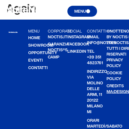
Again
MENU
MENU
CORPORATE
SOCIAL
CONTATTI
©NOTTENO
NOCTIS.IT
INSTAGRAM
EMAIL
BY NOCTIS
HOME
INFO@NOTTENOCTIS.
2026
GARANZIA
FACEBOOK
SHOWROOM
TUTTI I DIR
NOCTIS®5
LINKEDIN
TEL
OPPORTUNITY
RISERVATI
CAMP
+39 351
PRIVACY
EVENTI
4823761
POLICY
CONTATTI
INDIRIZZO
COOKIE
VIA
POLICY
MOLINO
CREDITS
DELLE
MA:DESIGN
ARMI, 11
20122
MILANO
MI
ORARI
MARTEDÌ/SABATO