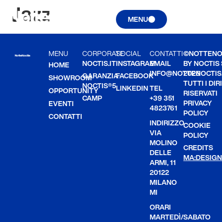
Jazz
MENU
MENU
CORPORATE
SOCIAL
CONTATTI
©NOTTENO
NOCTIS.IT
INSTAGRAM
EMAIL
BY NOCTIS
HOME
INFO@NOTTENOCTIS.
2026
GARANZIA
FACEBOOK
SHOWROOM
TUTTI I DIR
NOCTIS®5
LINKEDIN
TEL
OPPORTUNITY
RISERVATI
CAMP
+39 351
PRIVACY
EVENTI
4823761
POLICY
CONTATTI
INDIRIZZO
COOKIE
VIA
POLICY
MOLINO
CREDITS
DELLE
MA:DESIGN
ARMI, 11
20122
MILANO
MI
ORARI
MARTEDÌ/SABATO