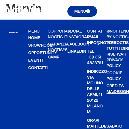
Marvin
MENU
MENU
CORPORATE
SOCIAL
CONTATTI
©NOTTENO
NOCTIS.IT
INSTAGRAM
EMAIL
BY NOCTIS
HOME
INFO@NOTTENOCTIS.
2026
GARANZIA
FACEBOOK
SHOWROOM
TUTTI I DIR
NOCTIS®5
LINKEDIN
TEL
OPPORTUNITY
RISERVATI
CAMP
+39 351
PRIVACY
EVENTI
4823761
POLICY
CONTATTI
INDIRIZZO
COOKIE
VIA
POLICY
MOLINO
CREDITS
DELLE
MA:DESIGN
ARMI, 11
20122
MILANO
MI
ORARI
MARTEDÌ/SABATO