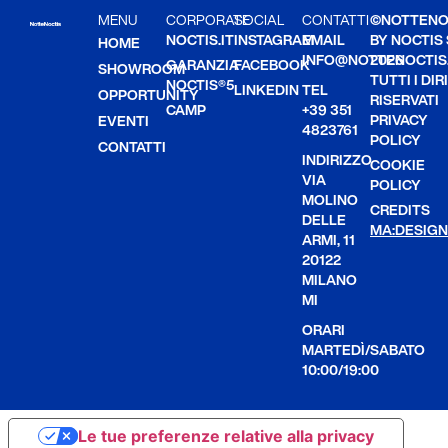
MENU
CORPORATE
SOCIAL
CONTATTI
©NOTTENO
NOCTIS.IT
INSTAGRAM
EMAIL
BY NOCTIS
HOME
INFO@NOTTENOCTIS.
2026
GARANZIA
FACEBOOK
SHOWROOM
TUTTI I DIR
NOCTIS®5
LINKEDIN
TEL
OPPORTUNITY
RISERVATI
CAMP
+39 351
PRIVACY
EVENTI
4823761
POLICY
CONTATTI
INDIRIZZO
COOKIE
VIA
POLICY
MOLINO
CREDITS
DELLE
MA:DESIGN
ARMI, 11
20122
MILANO
MI
ORARI
MARTEDÌ/SABATO
10:00/19:00
Le tue preferenze relative alla privacy