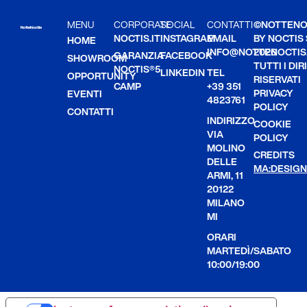
MENU
CORPORATE
SOCIAL
CONTATTI
©NOTTENO
NOCTIS.IT
INSTAGRAM
EMAIL
BY NOCTIS
HOME
INFO@NOTTENOCTIS.
2026
GARANZIA
FACEBOOK
SHOWROOM
TUTTI I DIR
NOCTIS®5
LINKEDIN
TEL
OPPORTUNITY
RISERVATI
CAMP
+39 351
PRIVACY
EVENTI
4823761
POLICY
CONTATTI
INDIRIZZO
COOKIE
VIA
POLICY
MOLINO
CREDITS
DELLE
MA:DESIGN
ARMI, 11
20122
MILANO
MI
ORARI
MARTEDÌ/SABATO
10:00/19:00